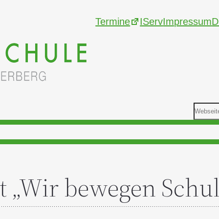
Termine
IServ
Impressum
D
Such
tern
Einschulung 2027/2028
Impressum
Datenschutzerk
kt „Wir bewegen Schul