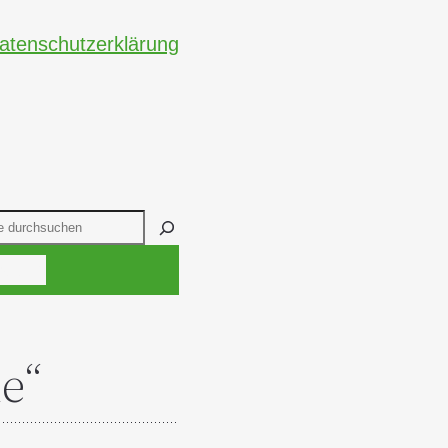
atenschutzerklärung
en
lärung
e“